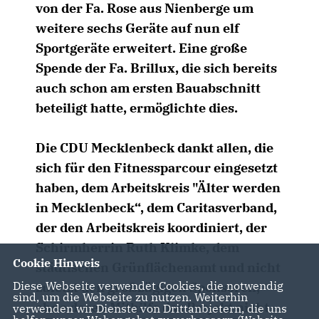
von der Fa. Rose aus Nienberge um
weitere sechs Geräte auf nun elf
Sportgeräte erweitert. Eine große
Spende der Fa. Brillux, die sich bereits
auch schon am ersten Bauabschnitt
beteiligt hatte, ermöglichte dies.
Die CDU Mecklenbeck dankt allen, die
sich für den Fitnessparcour eingesetzt
haben, dem Arbeitskreis "Älter werden
in Mecklenbeck“, dem Caritasverband,
der den Arbeitskreis koordiniert, der
Schirmherrin Ruth Klimke, dem
Cookie Hinweis
städtischen Grünflächenamt und nicht
Diese Webseite verwendet Cookies, die notwendig
zuletzt den großzügigen Sponsoren,
sind, um die Webseite zu nutzen. Weiterhin
ohne deren Mithilfe das Projekt nicht
verwenden wir Dienste von Drittanbietern, die uns