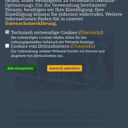
helfen, unser Webangebot zu verbessern (Website-
realisierbar gewesen wäre.
Optmierung). Für die Verwendung bestimmter
Dienste, benötigen wir Ihre Einwilligung. Ihre
Einwilligung können Sie jederzeit widerrufen. Weitere
Informationen finden Sie in unserer
Datenschutzerklärung
.
Technisch notwendige Cookies (
Übersicht
)
Die notwendigen Cookies werden allein für den
ordnungsgemäßen Gebrauch der Webseite benötigt.
Cookies von Drittanbietern (
Übersicht
)
Zur Optimierung unserer Webseite binden wir Dienste und
Angebote von Drittanbietern ein.
Alle akzeptieren
Auswahl speichern
Der erste Bauabschnitt des
Generationsübergreifenden Fitness-Parcours
wurde im Sommer 2019 eingeweiht. Die neuen