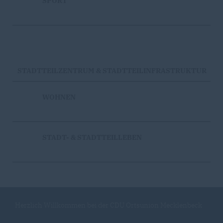
SPORT
STADTTEILZENTRUM & STADTTEILINFRASTRUKTUR
WOHNEN
STADT- & STADTTEILLEBEN
Herzlich Willkommen bei der CDU Ortsunion Mecklenbeck