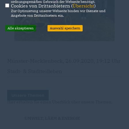
ordnungsgemäßen Gebrauch der Webseite benötigt.
Cookies von Drittanbietern (
Übersicht
)
Zur Optimierung unserer Webseite binden wir Dienste und
Angebote von Drittanbietern ein.
Alle akzeptieren
Auswahl speichern
Münster-Mecklenbeck, 26.09.2020, 19:12 Uhr
Stadt- & Stadtteilleben
Unsere Themen
Hier erhalten Sie einen Überblick über unsere Themen.
UMWELT, LÄRM & ENERGIE