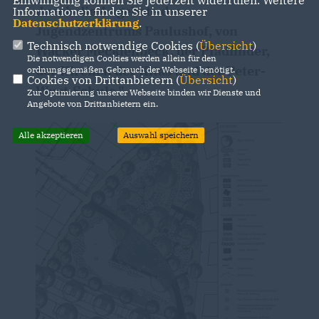
Einwilligung können Sie jederzeit widerrufen. Weitere
durch die Angebote des
Informationen finden Sie in unserer
Datenschutzerklärung
.
Jugendzentrums Paulushof, von
Technisch notwendige Cookies (
Übersicht
)
Wacker Mecklenbeck, der Pfadfinder,
Die notwendigen Cookies werden allein für den
der Kirchen der Kitas und der Peter-
ordnungsgemäßen Gebrauch der Webseite benötigt.
Cookies von Drittanbietern (
Übersicht
)
Wust-Schule."
Zur Optimierung unserer Webseite binden wir Dienste und
Angebote von Drittanbietern ein.
Alle akzeptieren
Auswahl speichern