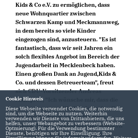
Kids & Co e.V. zu ermöglichen, dass
neue Wohnquartier zwischen
Schwarzen Kamp und Meckmannweg,
in dem bereits so viele Kinder
eingezogen sind, anzusteuern. "Es ist
fantastisch, dass wir seit Jahren ein
solch flexibles Angebot im Bereich der
Jugendarbeit in Mecklenbeck haben.
Einen großen Dank an Jugend,Kids &
Co. und dessen Betreuerteam", freut
sich CDU-Vorsitzender Andreas
Cookie Hinweis
Malleprée, "Ich wünsche mir, dass die
neuzugezogenen Kinder sich schnell
Diese Webseite verwendet Cookies, die notwendig
sind, um die Webseite zu nutzen. Weiterhin
zuhause in ihrem neuen Stadtteil
verwenden wir Dienste von Drittanbietern, die uns
helfen, unser Webangebot zu verbessern (Website-
fühlen. Denn Mecklenbeck hat Kindern
Optmierung). Für die Verwendung bestimmter
Dienste, benötigen wir Ihre Einwilligung. Ihre
und Jugendlichen einiges zu bieten