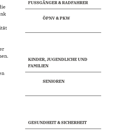
FUSSGÄNGER & RADFAHRER
die
ank
ÖPNV & PKW
ität
er
nen.
KINDER, JUGENDLICHE UND
FAMILIEN
en
SENIOREN
GESUNDHEIT & SICHERHEIT